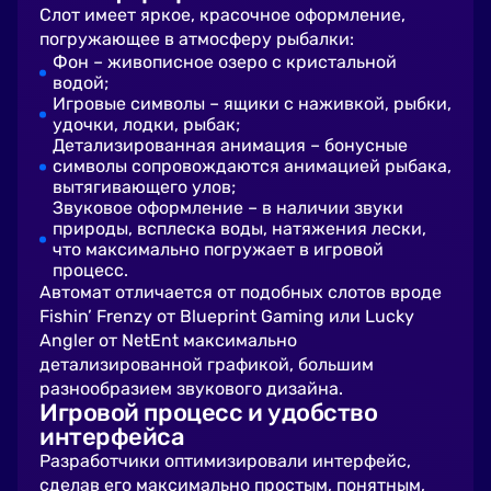
Слот имеет яркое, красочное оформление,
погружающее в атмосферу рыбалки:
Количество
Множитель
Фон – живописное озеро с кристальной
водой;
5
х20
Игровые символы – ящики с наживкой, рыбки,
4
х5
удочки, лодки, рыбак;
Детализированная анимация – бонусные
3
х0.4
символы сопровождаются анимацией рыбака,
вытягивающего улов;
Звуковое оформление – в наличии звуки
природы, всплеска воды, натяжения лески,
что максимально погружает в игровой
процесс.
Автомат отличается от подобных слотов вроде
Fishin’ Frenzy от Blueprint Gaming или Lucky
Количество
Множитель
Angler от NetEnt максимально
детализированной графикой, большим
5
х10
разнообразием звукового дизайна.
4
х2
Игровой процесс и удобство
интерфейса
3
х0.4
Разработчики оптимизировали интерфейс,
сделав его максимально простым, понятным,