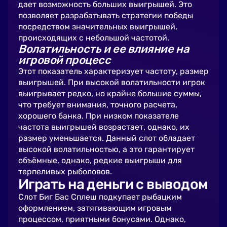
дает возможность больших выигрышей. Это
позволяет разрабатывать стратегии победы
посредством значительных выигрышей,
происходящих с небольшой частотой.
Волатильность и ее влияние на
игровой процесс
Этот показатель характеризует частоту, размер
выигрышей. При высокой волатильности игрок
выигрывает редко, но крайне большие суммы,
что требует внимания, точного расчета,
хорошего банка. При низком показателе
частота выигрышей возрастает, однако, их
размер уменьшается. Данный слот обладает
высокой волатильностью, а это гарантирует
объёмные, однако, редкие выигрыши для
терпеливых рыболовов.
Играть на деньги с выводом
Слот Биг Бас Сплеш подкупает рыбацким
оформлением, затягивающим игровым
процессом, приятными бонусами. Однако,