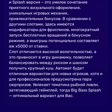
и Splash версия – это умелое сочетание
приятного визуального оформления,
уникальных игровых механик,
привлекательных бонусов. В сравнении с
другими слотами, здесь имеются
модификаторы для фриспинов, многократный
запуск бесплатных вращений в бонусном
режиме, а выигрыш потенциально составляет
аж х5000 от ставки.
Слот отличается высокой волатильностью, а
это привносит в игру динамику, позволяет
балансировать между риском и шансом
получить крупный куш. Автомат будет
отличным вариантом для новых игроков, хотя и
для профессионалов предусмотрена пара
сюрпризов. Увлекает тематика рыбной ловли,
затягивающий геймплей, тогда Big Bass Splash
— оптимальный вариант для Вас.