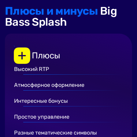
Плюсы и минусы
Big
Bass Splash
Плюсы
Высокий RTP
Атмосферное оформление
Интересные бонусы
Простое управление
Разные тематические символы