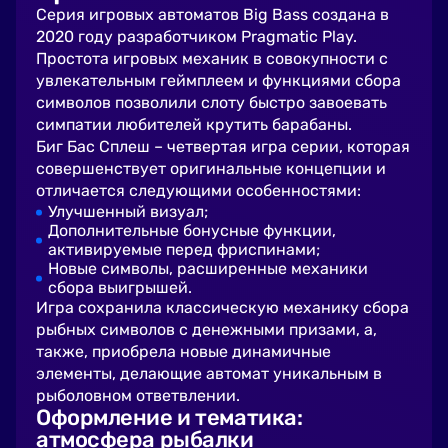
5
х40
Серия игровых автоматов Big Bass создана в
2020 году разработчиком Pragmatic Play.
4
х10
Простота игровых механик в совокупности с
увлекательным геймплеем и функциями сбора
3
х2
символов позволили слоту быстро завоевать
симпатии любителей крутить барабаны.
Биг Бас Сплеш – четвертая игра серии, которая
совершенствует оригинальные концепции и
отличается следующими особенностями:
Улучшенный визуал;
Дополнительные бонусные функции,
Количество
Множитель
активируемые перед фриспинами;
5
х20
Новые символы, расширенные механики
сбора выигрышей.
4
х5
Игра сохранила классическую механику сбора
рыбных символов с денежными призами, а,
3
х0.4
также, приобрела новые динамичные
элементы, делающие автомат уникальным в
рыболовном ответвлении.
Оформление и тематика:
атмосфера рыбалки