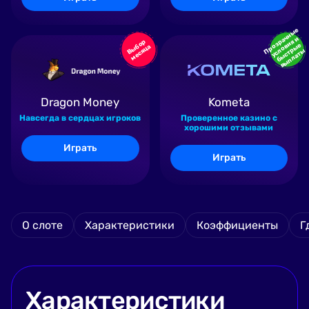
р
р
н
ы
е
у
с
о
и
я
б
ы
с
т
ы
в
ы
п
л
а
т
а
ч
и
В
ы
о
р
м
е
с
я
ц
о
з
в
е
б
а
П
л
р
ы
Dragon Money
Kometa
Навсегда в сердцах игроков
Проверенное казино c
хорошими отзывами
Играть
Играть
О слоте
Характеристики
Коэффициенты
Г
Характеристики