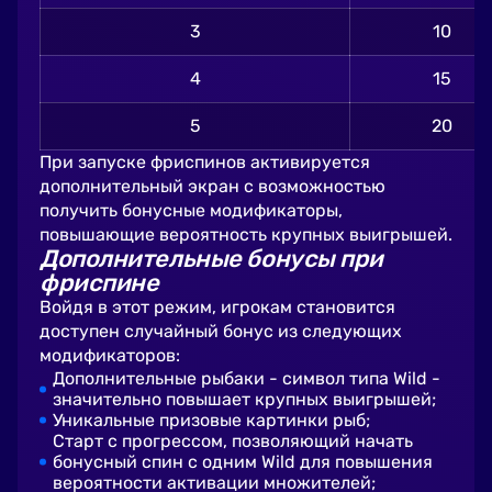
3
10
4
15
5
20
При запуске фриспинов активируется
дополнительный экран с возможностью
получить бонусные модификаторы,
повышающие вероятность крупных выигрышей.
Дополнительные бонусы при
фриспине
Войдя в этот режим, игрокам становится
доступен случайный бонус из следующих
модификаторов:
Дополнительные рыбаки - символ типа Wild -
значительно повышает крупных выигрышей;
Уникальные призовые картинки рыб;
Старт с прогрессом, позволяющий начать
бонусный спин с одним Wild для повышения
вероятности активации множителей;