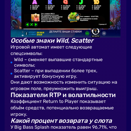
3
х0.4
Особые знаки Wild, Scatter
Игровой автомат имеет следующие
спецсимволы:
Wild – сменяет выпавшие стандартные
символы;
Scatter – при выпадении более трех,
активирует бонусную игру.
Они дают возможность изменить ситуацию на
игровом поле, преумножить выигрыш.
Показатели RTP и волатильности
Коэффициент Return to Player показывает
объём средств, потенциально возвращаемые
игроку.
Какой процент возврата у слота
У Big Bass Splash показатель равен 96,71%, что